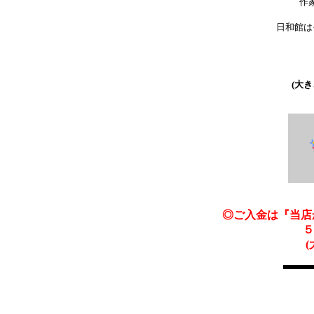
作
日和館は
５
(大
◎ご入金は『当店
５