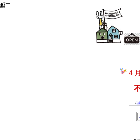
カバー
ーム
4
20
ム
４
/
hi