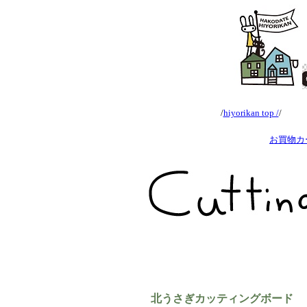
/
hiyorikan top /
/
お買物
北うさぎカッティングボード