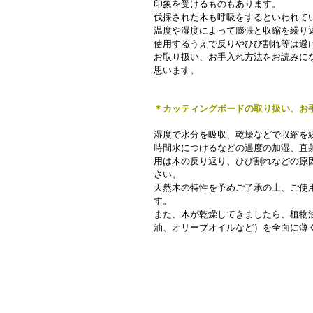
印象を受けるものもあります。
伐採された木も呼吸をするといわれて
温度や湿度によって膨張と収縮を繰り
使用するうえで反りやひび割れ等は避
お取り扱い、お手入れ方法をお読みに
思います。
＊カッティングボードの取り扱い、お
湿度で水分を吸収、乾燥などで収縮を
時間水につけるなどの過度の加湿、直
用は木の反り返り、ひび割れなどの原
さい。
天然木の特性を予めご了承の上、ご使
す。
また、木が乾燥してきましたら、植物
油、オリーブオイルなど）を全面に薄